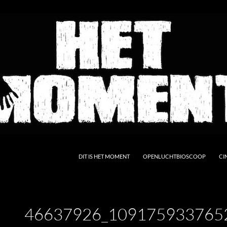
DIT IS HET MOMENT
OPENLUCHTBIOSCOOP
CI
46637926_109175933765