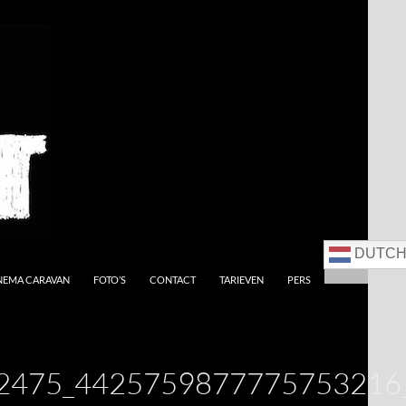
DUTC
NEMA CARAVAN
FOTO’S
CONTACT
TARIEVEN
PERS
2475_4425759877775753216